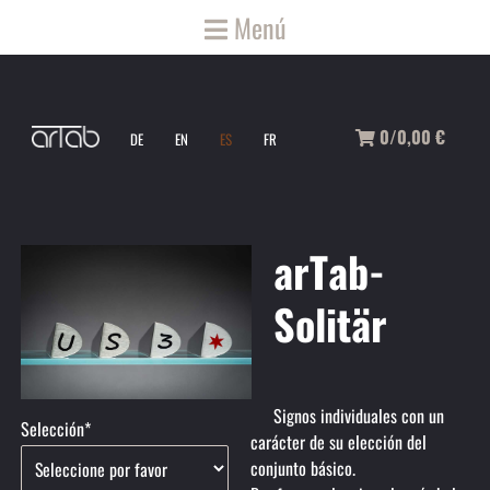
Menú
0/0,00
€
DE
EN
ES
FR
arTab-
Solitär
Signos individuales con un
Campo
Selección
*
carácter de su elección del
obligatorio
conjunto básico.