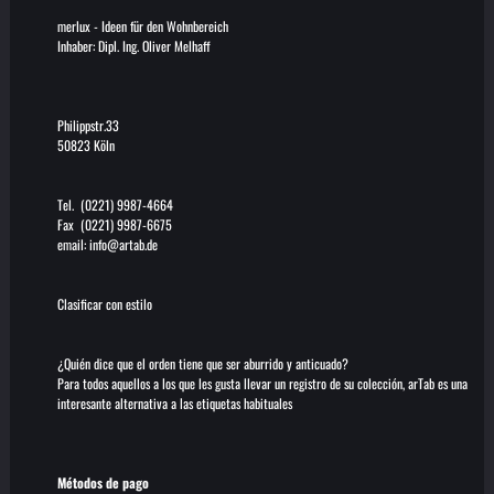
merlux
-
Ideen für den Wohnbereich
Inhaber: Dipl. Ing. Oliver Melhaff
Philippstr.33
50823 Köln
Tel. (0221) 9987-4664
Fax (0221) 9987-6675
email:
info@artab.de
Clasificar con estilo
¿Quién dice que el orden tiene que ser aburrido y anticuado?
Para todos aquellos a los que les gusta llevar un registro de su colección, arTab es una
interesante alternativa a las etiquetas habituales
Métodos de pago