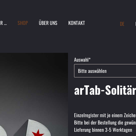
ION
 ...
SHOP
ÜBER UNS
KONTAKT
DE
INGEN
Pflichtfeld
Auswahl
*
arTab-Solitä
Einzelregister mit je einem Zeich
Bitte bei der Bestellung die gew
Lieferung binnen 3-5 Werktagen