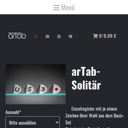
Menü
0/0,00
€
DE
EN
ES
FR
arTab-
Solitär
Einzelregister mit je einem
Pflichtfeld
Auswahl
*
Zeichen Ihrer Wahl aus dem Basis-
Set